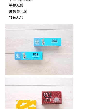
手提紙袋
展售類包裝
彩色紙箱