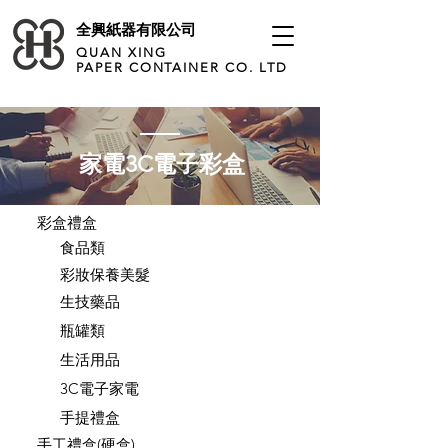
全興紙器有限公司
QUAN XING
PAPER CONTAINER CO. LTD
家電3C電子彩盒
彩盒禮盒
食品類
彩妝保養美髮
生技藥品
瓶罐類
生活用品
3C電子家電
手提禮盒
手工禮盒(硬盒)