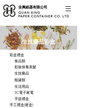
全興紙器有限公司
QUAN XING
PAPER CONTAINER CO. LTD
生技藥品彩盒
彩盒禮盒
食品類
彩妝保養美髮
生技藥品
瓶罐類
生活用品
3C電子家電
手提禮盒
手工禮盒(硬盒)