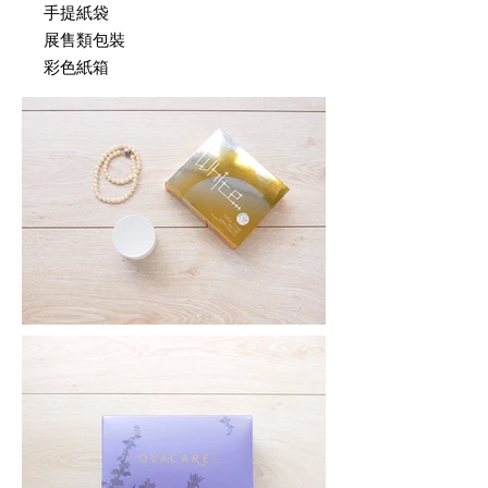
手提紙袋
展售類包裝
彩色紙箱