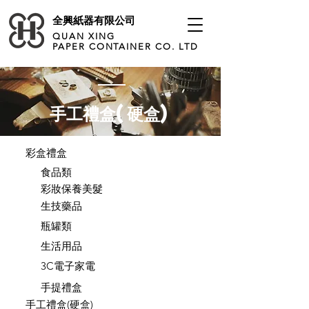
全興紙器有限公司
QUAN XING
PAPER CONTAINER CO. LTD
手工禮盒(硬盒)
彩盒禮盒
食品類
彩妝保養美髮
生技藥品
瓶罐類
生活用品
3C電子家電
手提禮盒
手工禮盒(硬盒)