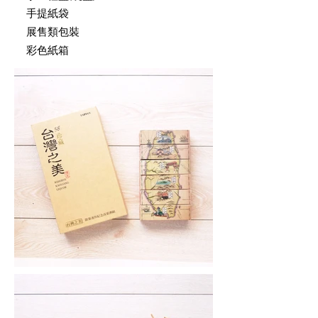
手提紙袋
展售類包裝
彩色紙箱